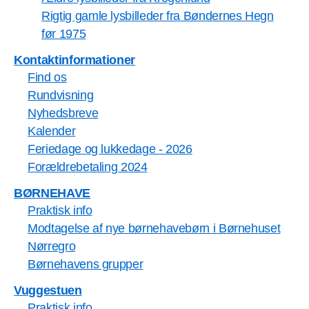
Rigtig gamle lysbilleder fra Bøndernes Hegn
før 1975
Kontaktinformationer
Find os
Rundvisning
Nyhedsbreve
Kalender
Feriedage og lukkedage - 2026
Forældrebetaling 2024
BØRNEHAVE
Praktisk info
Modtagelse af nye børnehavebørn i Børnehuset
Nørregro
Børnehavens grupper
Vuggestuen
Praktisk info